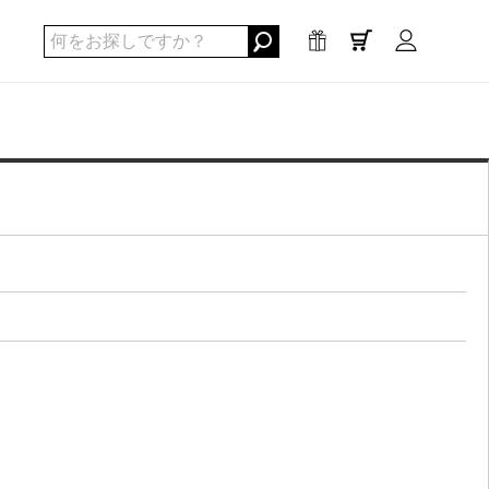
0
点
/
¥0