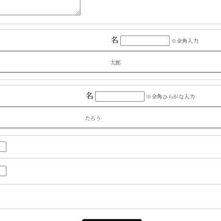
名
※全角入力
太郎
名
※全角ひらがな入力
たろう