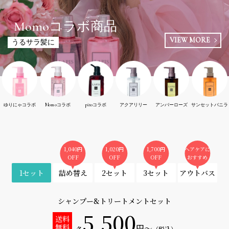
Musk&White Lily
Amber&RoseBergamot
Sunset&Vanilla
Momoコラボ商品
pitoコラボ商品
ふんわりサラサラ手触り
トゥルんと艶髪
毛先までしっとりまとまる
VIEW MORE
VIEW MORE
VIEW MORE
VIEW MORE
VIEW MORE
VIEW MORE
うるサラ髪に
ツヤサラ髪に
ムスク&ホワイトリリーの甘い香り
甘く上品なローズベルガモットの香り
南国を彷彿とさせる甘いバニラの香り
ゆりにゃコラボ
Momoコラボ
pitoコラボ
アクアリリー
アンバーローズ
サンセットバニラ
1,040円
1,020円
1,700円
ヘアケアに
OFF
OFF
OFF
おすすめ
1セット
詰め替え
2セット
3セット
アウトバス
シャンプー&トリートメントセット
5,500
送料
無料
円〜
各
（税込）