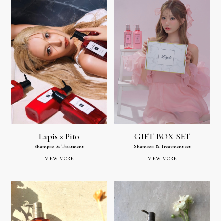
Lapis × Pito
GIFT BOX SET
Shampoo & Treatment
Shampoo & Treatment set
VIEW MORE
VIEW MORE