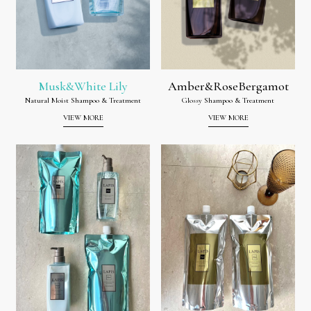
Musk&White Lily
Amber&RoseBergamot
Natural Moist Shampoo & Treatment
Glossy Shampoo & Treatment
VIEW MORE
VIEW MORE