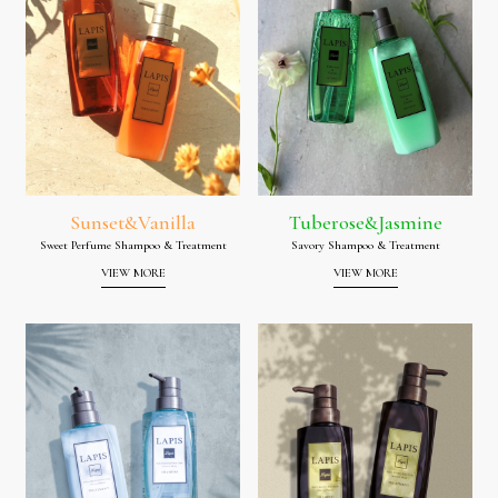
Sunset&Vanilla
Tuberose&Jasmine
Sweet Perfume Shampoo & Treatment
Savory Shampoo & Treatment
VIEW MORE
VIEW MORE