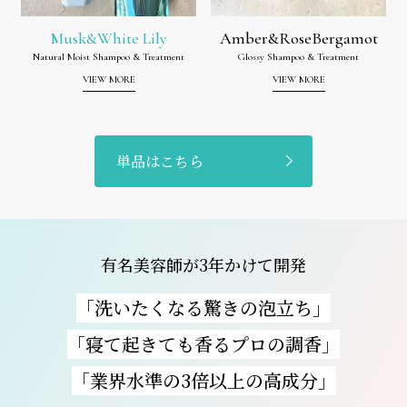
Musk&White Lily
Amber&RoseBergamot
Natural Moist Shampoo & Treatment
Glossy Shampoo & Treatment
VIEW MORE
VIEW MORE
単品はこちら
有名美容師が3年かけて開発
「洗いたくなる驚きの泡立ち」
「寝て起きても香るプロの調香」
「業界水準の3倍以上の高成分」