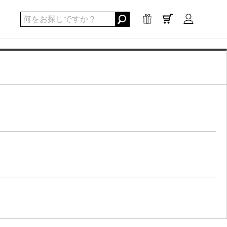
0
点
/
¥0