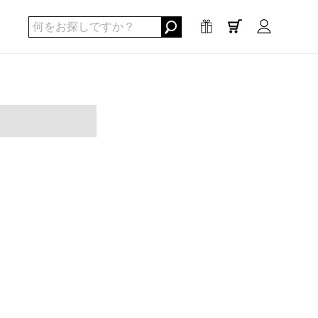
0
点
/
¥0