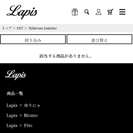
トップ
＞
SET
＞
Tuberose Jasmine
絞り込み
並び替え
該当する商品がありません。
商品一覧
Lapis × ゆりにゃ
Lapis × Momo
Lapis × Pito