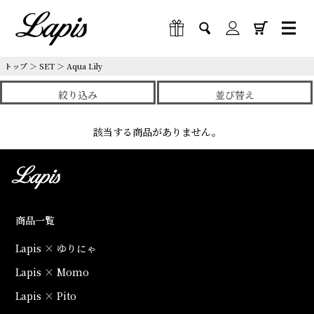
トップ
＞
SET
＞
Aqua Lily
絞り込み
並び替え
該当する商品がありません。
商品一覧
Lapis × ゆりにゃ
Lapis × Momo
Lapis × Pito