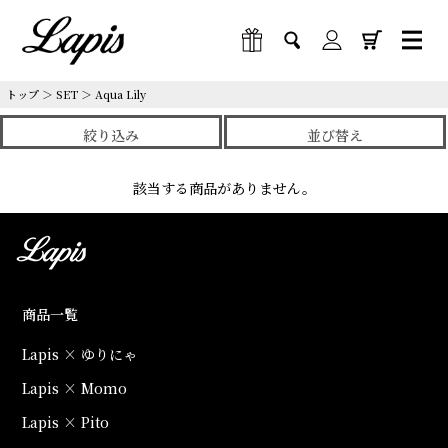
トップ
＞
SET
＞
Aqua Lily
絞り込み
並び替え
該当する商品がありません。
商品一覧
Lapis × ゆりにゃ
Lapis × Momo
Lapis × Pito