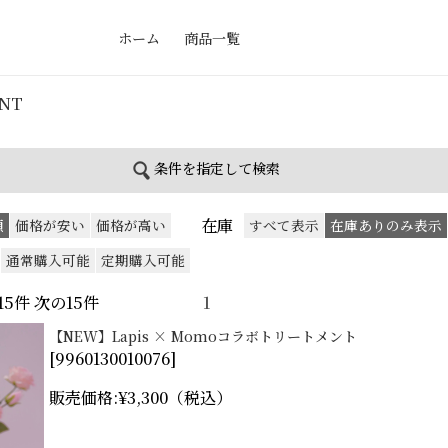
ホーム
商品一覧
NT
条件を指定して検索
在庫
順
価格が安い
価格が高い
すべて表示
在庫ありのみ表示
通常購入可能
定期購入可能
 前の15件 次の15件
1
【NEW】Lapis × Momoコラボトリートメント
[
9960130010076
]
販売価格:
¥3,300
（税込）