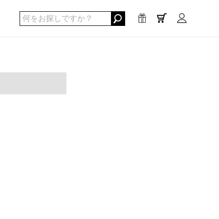
0
点
/
¥0