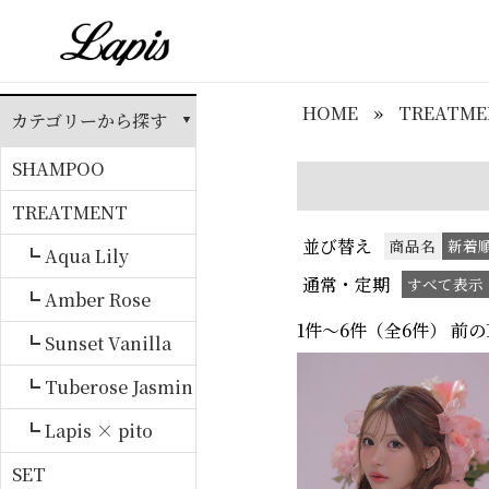
HOME
»
TREATME
カテゴリーから探す
SHAMPOO
TREATMENT
並び替え
商品名
新着
┗ Aqua Lily
通常・定期
すべて表示
┗ Amber Rose
1件～6件（全6件）
┗ Sunset Vanilla
┗ Tuberose Jasmin
e
┗ Lapis × pito
SET