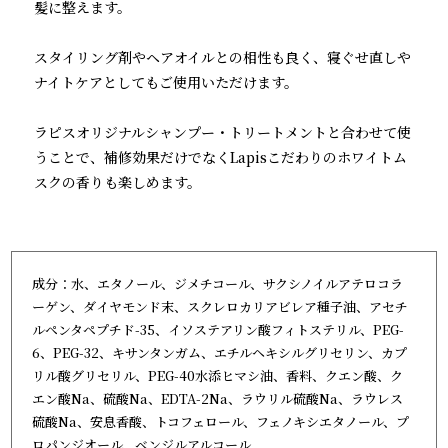
髪に整えます。
スタイリング剤やヘアオイルとの相性も良く、寝ぐせ直しや
ナイトケアとしてもご使用いただけます。
ラピスオリジナルシャンプー・トリートメントと合わせて使
うことで、補修効果だけでなくLapisこだわりのホワイトム
スクの香りも楽しめます。
成分：水、エタノール、ジメチコール、サクシノイルアテロコラ
ーゲン、ダイヤモンド末、スクレロカリアビレア種子油、アセチ
ルペンタペプチド-35、イソステアリン酸フィトステリル、PEG-
6、PEG-32、キサンタンガム、エチルヘキシルグリセリン、カプ
リル酸グリセリル、PEG-40水添ヒマシ油、香料、クエン酸、ク
エン酸Na、硫酸Na、EDTA-2Na、ラウリル硫酸Na、ラウレス
硫酸Na、安息香酸、トコフェロール、フェノキシエタノール、プ
ロパンジオール、ベンジルアルコール