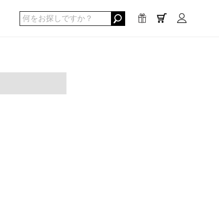
0
点
/
¥0