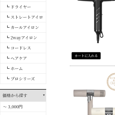
┗ ドライヤー
┗ ストレートアイロ
ン
┗ カールアイロン
┗ 2wayアイロン
┗ コードレス
カートに入れる
┗ ヘアケア
┗ ホーム
┗ プロシリーズ
価格から探す
～ 3,000円