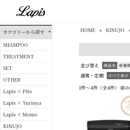
HOME
»
KINUJO
カテゴリーから探す
SHAMPOO
TREATMENT
並び替え
商品名
新着
SET
通常・定期
すべて表示
OTHER
1件～4件（全4件）
Lapis × Pito
Lapis × Yurinya
Lapis × Momo
KINUJO