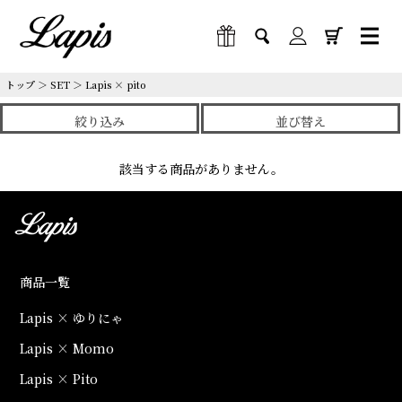
トップ
＞
SET
＞
Lapis × pito
絞り込み
並び替え
該当する商品がありません。
商品一覧
Lapis × ゆりにゃ
Lapis × Momo
Lapis × Pito