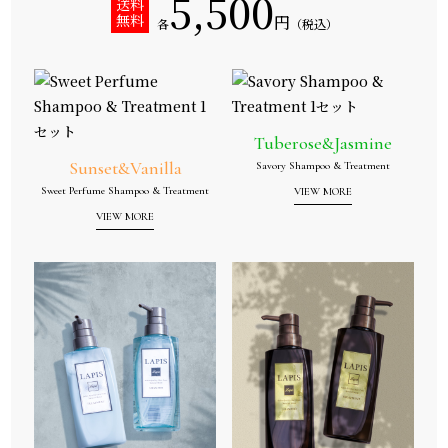
5,500
送料
無料
円
各
（税込）
Tuberose&Jasmine
Sunset&Vanilla
Savory Shampoo & Treatment
Sweet Perfume Shampoo & Treatment
VIEW MORE
VIEW MORE