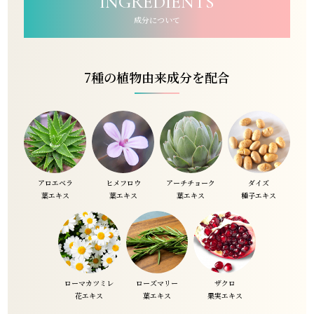
INGREDIENTS
成分について
7種の植物由来成分を配合
アロエベラ
ヒメフロウ
アーチチョーク
ダイズ
葉エキス
葉エキス
葉エキス
種子エキス
ローマカツミレ
ローズマリー
ザクロ
花エキス
葉エキス
果実エキス