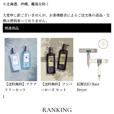
※北海道、沖縄、離島を除く
大変申し訳ございませんが、お客様都合によるご注文後の返品・交
換は原則承っておりません。
関連商品
SOLD OUT
【送料無料】アクア
【送料無料】アンバ
KINUJO Hair
リリーセット
ーローズ セット
Dryer
¥5,500
¥5,500
¥35,200
1
RANKING