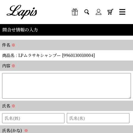
問合せ情報の入力
件名
※
商品名 : LPムラサキシャンプー [9960130010004]
内容
※
氏名
※
氏名(かな)
※